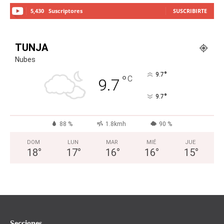
5,430
Suscriptores
SUSCRIBIRTE
TUNJA
Nubes
°
9.7
°
C
9.7
°
9.7
88 %
1.8kmh
90 %
DOM
LUN
MAR
MIÉ
JUE
18
°
17
°
16
°
16
°
15
°
Secciones