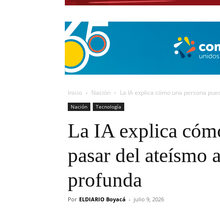
Inicio
Nación
La IA explica cómo una persona pued
Nación
Tecnología
La IA explica cóm
pasar del ateísmo a
profunda
Por
ELDIARIO Boyacá
-
julio 9, 2026