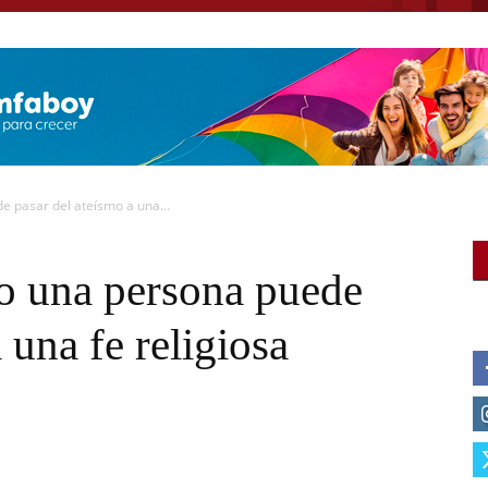
e pasar del ateísmo a una...
o una persona puede
 una fe religiosa