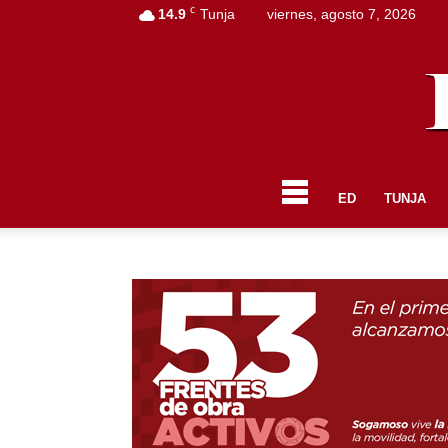
C
14.9
Tunja
viernes, agosto 7, 2026
ED
TUNJA