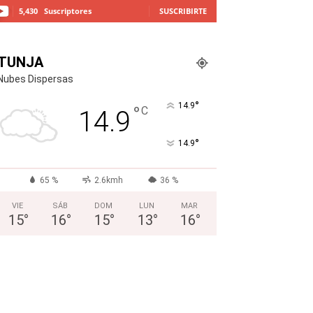
5,430
Suscriptores
SUSCRIBIRTE
TUNJA
Nubes Dispersas
°
14.9
°
C
14.9
°
14.9
65 %
2.6kmh
36 %
VIE
SÁB
DOM
LUN
MAR
15
°
16
°
15
°
13
°
16
°