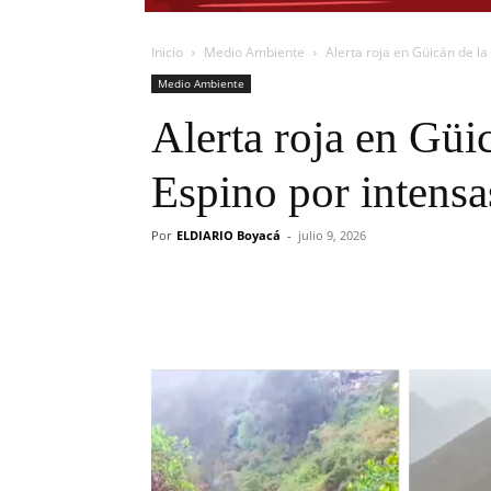
Inicio
Medio Ambiente
Alerta roja en Güicán de la 
Medio Ambiente
Alerta roja en Güic
Espino por intensa
Por
ELDIARIO Boyacá
-
julio 9, 2026
Cuota