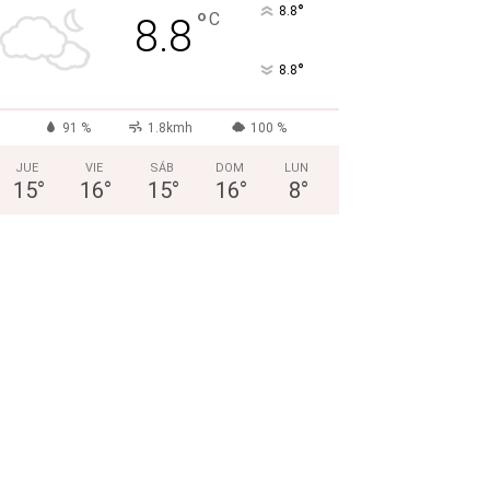
°
8.8
°
C
8.8
°
8.8
91 %
1.8kmh
100 %
JUE
VIE
SÁB
DOM
LUN
15
°
16
°
15
°
16
°
8
°