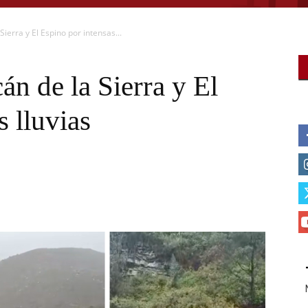
Sierra y El Espino por intensas...
án de la Sierra y El
s lluvias