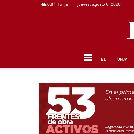
C
8.8
Tunja
jueves, agosto 6, 2026
ED
TUNJA