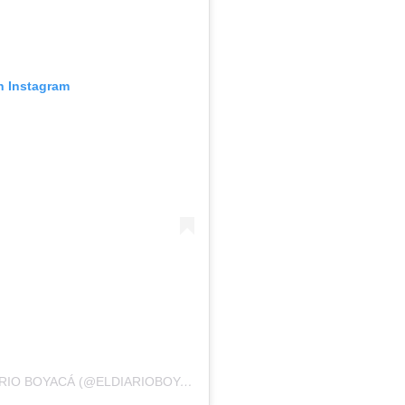
n Instagram
UNA PUBLICACIÓN COMPARTIDA DE EL DIARIO BOYACÁ (@ELDIARIOBOYACA)