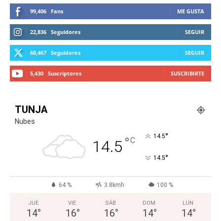
99,406
Fans
ME GUSTA
22,836
Seguidores
SEGUIR
68,467
Seguidores
SEGUIR
5,430
Suscriptores
SUSCRIBIRTE
TUNJA
Nubes
°
14.5
°
C
14.5
°
14.5
64 %
3.8kmh
100 %
JUE
VIE
SÁB
DOM
LUN
14
°
16
°
16
°
14
°
14
°