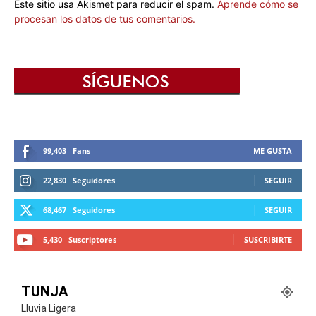
Este sitio usa Akismet para reducir el spam.
Aprende cómo se
procesan los datos de tus comentarios.
99,403
Fans
ME GUSTA
22,830
Seguidores
SEGUIR
68,467
Seguidores
SEGUIR
5,430
Suscriptores
SUSCRIBIRTE
TUNJA
Lluvia Ligera