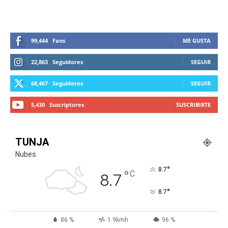
99,444
Fans
ME GUSTA
22,863
Seguidores
SEGUIR
68,467
Seguidores
SEGUIR
5,430
Suscriptores
SUSCRIBIRTE
TUNJA
Nubes
°
8.7
°
C
8.7
°
8.7
86 %
1.9kmh
96 %