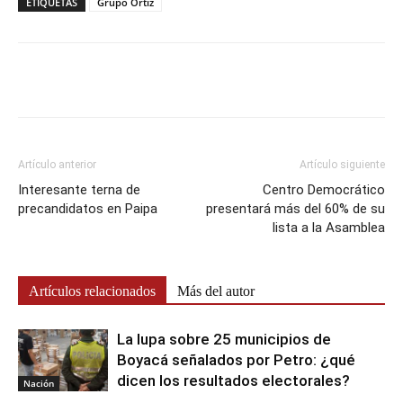
ETIQUETAS
Grupo Ortiz
Artículo anterior
Artículo siguiente
Interesante terna de
Centro Democrático
precandidatos en Paipa
presentará más del 60% de su
lista a la Asamblea
Artículos relacionados
Más del autor
La lupa sobre 25 municipios de
Boyacá señalados por Petro: ¿qué
dicen los resultados electorales?
Nación