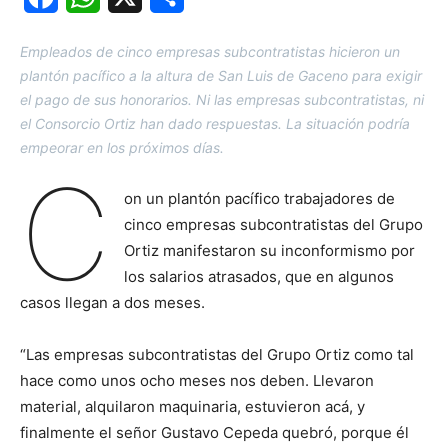
Empleados de cinco empresas subcontratistas hicieron un
plantón pacífico a la altura de San Luis de Gaceno para exigir
el pago de sus honorarios. Ni las empresas subcontratistas, ni
el Consorcio Ortiz han dado respuestas. La situación podría
empeorar en los próximos días.
C
on un plantón pacífico trabajadores de
cinco empresas subcontratistas del Grupo
Ortiz manifestaron su inconformismo por
los salarios atrasados, que en algunos
casos llegan a dos meses.
“Las empresas subcontratistas del Grupo Ortiz como tal
hace como unos ocho meses nos deben. Llevaron
material, alquilaron maquinaria, estuvieron acá, y
finalmente el señor Gustavo Cepeda quebró, porque él