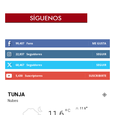
99,407
Fans
ME GUSTA
22,837
Seguidores
SEGUIR
68,467
Seguidores
SEGUIR
5,430
Suscriptores
SUSCRIBIRTE
TUNJA
Nubes
°
11.6
°
C
11.6