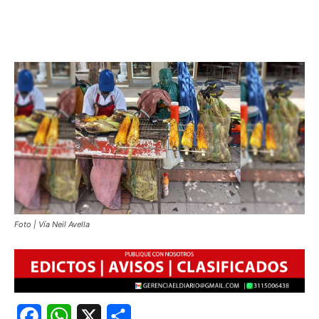
Foto | Vía Neil Avella
Facebook
WhatsApp
X
Share