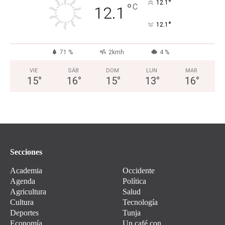
°
12.1
°
C
12.1
°
12.1
71 %
2kmh
4 %
VIE
SÁB
DOM
LUN
MAR
15
°
16
°
15
°
13
°
16
°
Secciones
Academia
Occidente
Agenda
Política
Agricultura
Salud
Cultura
Tecnología
Deportes
Tunja
Economía
Un café con