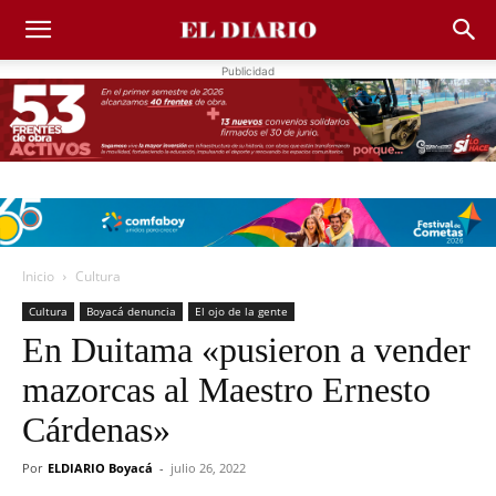
Publicidad
Inicio
Cultura
Cultura
Boyacá denuncia
El ojo de la gente
En Duitama «pusieron a vender
mazorcas al Maestro Ernesto
Cárdenas»
Por
ELDIARIO Boyacá
-
julio 26, 2022