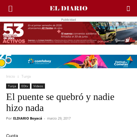
Publicidad
Inicio
Tunja
Tunja
EDtv
Videos
El puente se quebró y nadie
hizo nada
Por
ELDIARIO Boyacá
-
marzo 29, 2017
Cuota