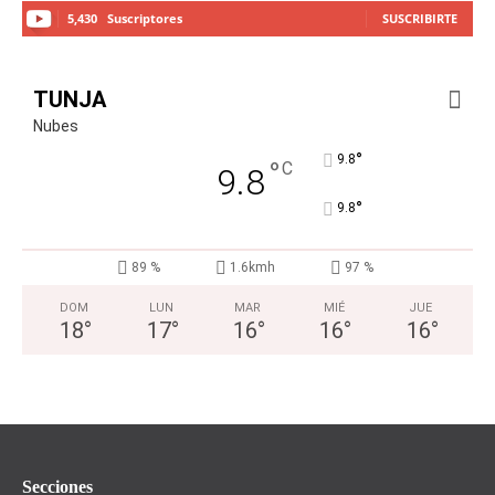
5,430
Suscriptores
SUSCRIBIRTE
TUNJA
Nubes
°
9.8
°
C
9.8
°
9.8
89 %
1.6kmh
97 %
DOM
LUN
MAR
MIÉ
JUE
18
°
17
°
16
°
16
°
16
°
Secciones