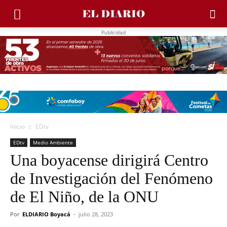
Publicidad
Inicio
EDtv
EDtv
Medio Ambiente
Una boyacense dirigirá Centro
de Investigación del Fenómeno
de El Niño, de la ONU
Por
ELDIARIO Boyacá
-
julio 28, 2023