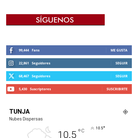
99,444
Fans
ME GUSTA
22,861
Seguidores
SEGUIR
68,467
Seguidores
SEGUIR
5,430
Suscriptores
SUSCRIBIRTE
TUNJA
Nubes Dispersas
°
10.5
°
C
10.5