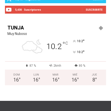
5,430
Suscriptores
SUSCRIBIRTE
TUNJA
Muy Nuboso
°
10.2
°
C
10.2
°
10.2
87 %
2kmh
80 %
DOM
LUN
MAR
MIÉ
JUE
16
°
16
°
16
°
16
°
8
°