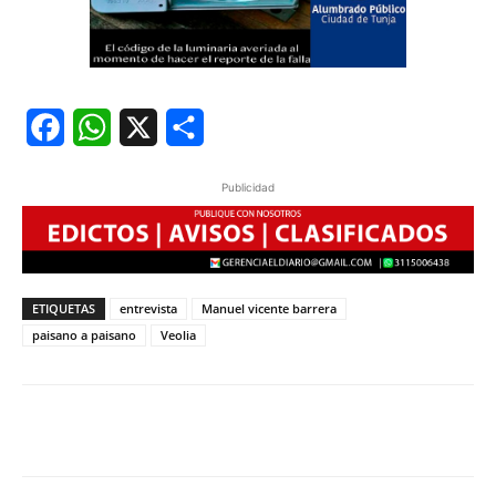
Facebook
WhatsApp
X
Share
Publicidad
ETIQUETAS
entrevista
Manuel vicente barrera
paisano a paisano
Veolia