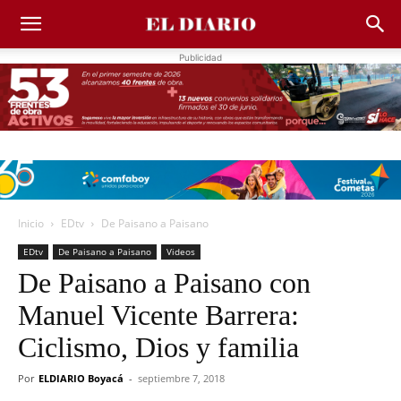
Publicidad
Inicio
EDtv
De Paisano a Paisano
EDtv
De Paisano a Paisano
Videos
De Paisano a Paisano con
Manuel Vicente Barrera:
Ciclismo, Dios y familia
Por
ELDIARIO Boyacá
-
septiembre 7, 2018