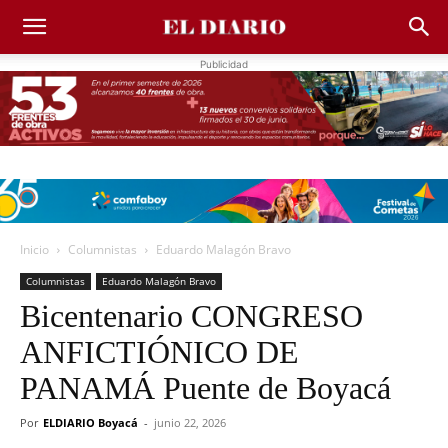
Publicidad
Inicio
Columnistas
Eduardo Malagón Bravo
Columnistas
Eduardo Malagón Bravo
Bicentenario CONGRESO
ANFICTIÓNICO DE
PANAMÁ Puente de Boyacá
Por
ELDIARIO Boyacá
-
junio 22, 2026