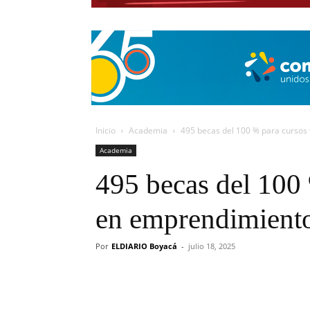
Inicio
Academia
495 becas del 100 % para cursos 
Academia
495 becas del 100 
en emprendimiento 
Por
ELDIARIO Boyacá
-
julio 18, 2025
Cuota