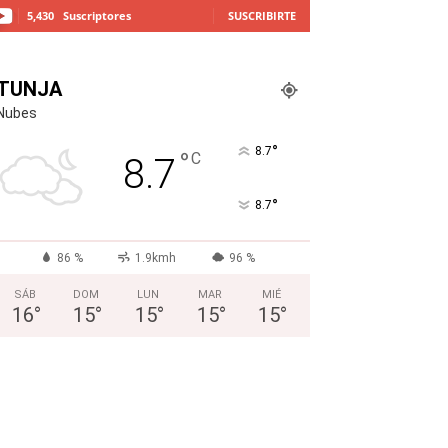
5,430
Suscriptores
SUSCRIBIRTE
TUNJA
Nubes
°
8.7
°
C
8.7
°
8.7
86 %
1.9kmh
96 %
SÁB
DOM
LUN
MAR
MIÉ
16
°
15
°
15
°
15
°
15
°