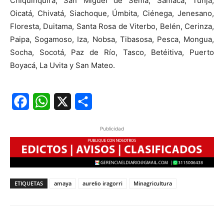
Chiquinquirá, San Miguel de Sema, Samacá, Tunja,
Oicatá, Chivatá, Siachoque, Úmbita, Ciénega, Jenesano,
Floresta, Duitama, Santa Rosa de Viterbo, Belén, Cerinza,
Paipa, Sogamoso, Iza, Nobsa, Tibasosa, Pesca, Mongua,
Socha, Socotá, Paz de Río, Tasco, Betéitiva, Puerto
Boyacá, La Uvita y San Mateo.
Facebook
WhatsApp
X
Share
Publicidad
ETIQUETAS
amaya
aurelio iragorri
Minagricultura