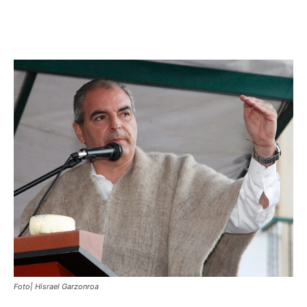
Foto| Hisrael Garzonroa