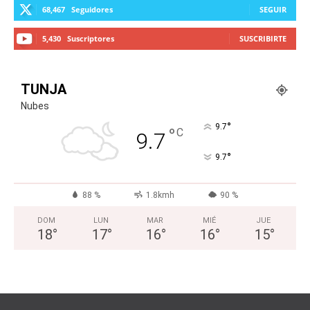
68,467
Seguidores
SEGUIR
5,430
Suscriptores
SUSCRIBIRTE
TUNJA
Nubes
°
9.7
°
C
9.7
°
9.7
88 %
1.8kmh
90 %
DOM
LUN
MAR
MIÉ
JUE
18
°
17
°
16
°
16
°
15
°