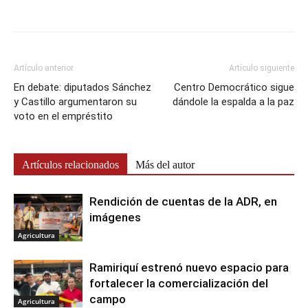
Artículo anterior
Artículo siguiente
En debate: diputados Sánchez
Centro Democrático sigue
y Castillo argumentaron su
dándole la espalda a la paz
voto en el empréstito
Artículos relacionados
Más del autor
Rendición de cuentas de la ADR, en
imágenes
Agricultura
Ramiriquí estrenó nuevo espacio para
fortalecer la comercialización del
campo
Agricultura