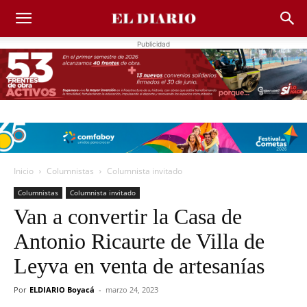
Publicidad
Inicio
Columnistas
Columnista invitado
Columnistas
Columnista invitado
Van a convertir la Casa de
Antonio Ricaurte de Villa de
Leyva en venta de artesanías
Por
ELDIARIO Boyacá
-
marzo 24, 2023