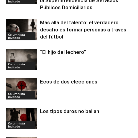
la Superintendencia de Servicios
invitado
Públicos Domiciliarios
Más allá del talento: el verdadero
desafío es formar personas a través
Columnista
del fútbol
invitado
“El hijo del lechero”
Columnista
invitado
Ecos de dos elecciones
Columnista
invitado
Los tipos duros no bailan
Columnista
invitado