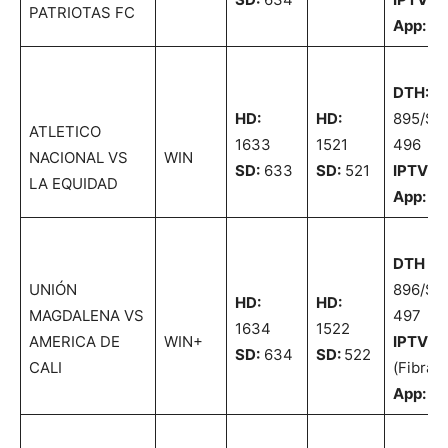
PATRIOTAS FC
App:
21
DTH:
H
HD:
HD:
895/SD
ATLETICO
1633
1521
496
NACIONAL VS
WIN
SD:
633
SD:
521
IPTV:
2
LA EQUIDAD
App:
20
DTH
H
UNIÓN
896/SD
HD:
HD:
MAGDALENA VS
497
1634
1522
AMERICA DE
WIN+
IPTV:
2
SD:
634
SD:
522
CALI
(Fibra 
App:
21