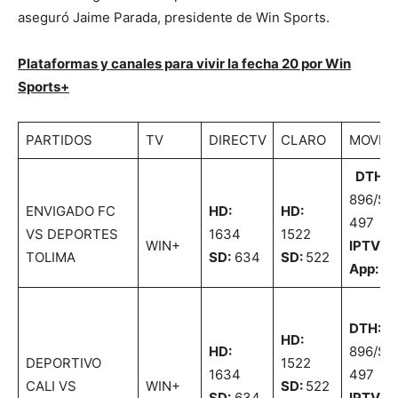
aseguró Jaime Parada, presidente de Win Sports.
Plataformas y canales para vivir la fecha 20 por Win
Sports+
PARTIDOS
TV
DIRECTV
CLARO
MOVIS
DTH:
896/SD
ENVIGADO FC
HD:
HD:
497
VS DEPORTES
1634
1522
WIN+
IPTV
21
TOLIMA
SD:
634
SD:
522
App:
21
DTH:
H
HD:
HD:
896/SD
DEPORTIVO
1522
1634
497
CALI VS
WIN+
SD:
522
SD:
634
IPTV
21