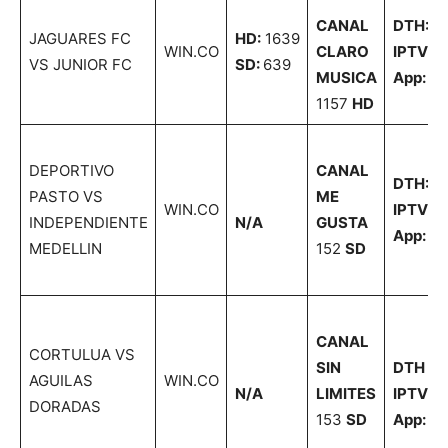
CANAL
DTH:
5
JAGUARES FC
HD:
1639
WIN.CO
CLARO
IPTV
3
VS JUNIOR FC
SD:
639
MUSICA
App:
30
1157
HD
DEPORTIVO
CANAL
DTH:
5
PASTO VS
ME
WIN.CO
IPTV
7
INDEPENDIENTE
N/A
GUSTA
App:
70
MEDELLIN
152
SD
CANAL
CORTULUA VS
SIN
DTH
50
AGUILAS
WIN.CO
N/A
LIMITES
IPTV
8
DORADAS
153
SD
App:
82