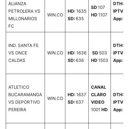
ALIANZA
DTH:
4
SD
107
PETROLERA VS
HD:
1635
IPTV:
8
WIN.CO
HD
1107
MILLONARIOS
SD:
635
App:
81
FC
IND. SANTA FE
DTH:
8
VS ONCE
WIN.CO
HD:
1636
SD
503
IPTV:
3
CALDAS
SD:
636
HD
1503
App:
30
ATLETICO
CANAL
BUCARAMANGA
HD:
1637
CLARO
DTH:
4
WIN.CO
VS DEPORTIVO
SD:
637
VIDEO
IPTV:
8
PEREIRA
1001
HD
App:
82