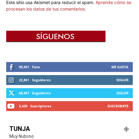
Este sitio usa Akismet para reducir el spam.
Aprende cómo se
procesan los datos de tus comentarios.
99,451
Fans
ME GUSTA
22,861
Seguidores
SEGUIR
68,467
Seguidores
SEGUIR
5,430
Suscriptores
SUSCRIBIRTE
TUNJA
Muy Nuboso