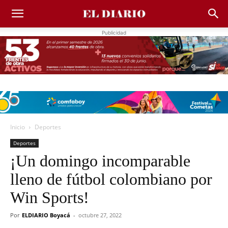
Publicidad
Inicio
Deportes
Deportes
¡Un domingo incomparable
lleno de fútbol colombiano por
Win Sports!
Por
ELDIARIO Boyacá
-
octubre 27, 2022