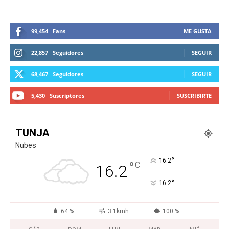
99,454
Fans
ME GUSTA
22,857
Seguidores
SEGUIR
68,467
Seguidores
SEGUIR
5,430
Suscriptores
SUSCRIBIRTE
TUNJA
Nubes
°
16.2
°
C
16.2
°
16.2
64 %
3.1kmh
100 %