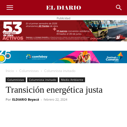
Publicidad
Inicio
Columnistas
Columnista invitado
Columnistas
Columnista invitado
Medio Ambiente
Transición energética justa
Por
ELDIARIO Boyacá
-
febrero 22, 2024