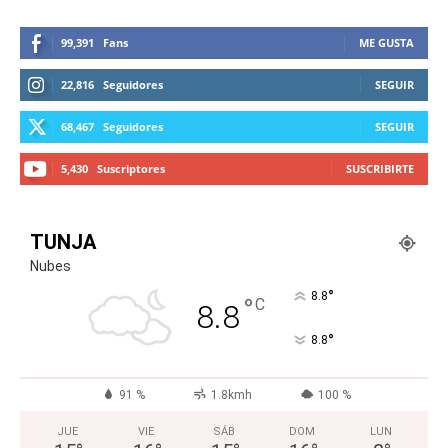
99,391
Fans
ME GUSTA
22,816
Seguidores
SEGUIR
68,467
Seguidores
SEGUIR
5,430
Suscriptores
SUSCRIBIRTE
TUNJA
Nubes
°
8.8
°
C
8.8
°
8.8
91 %
1.8kmh
100 %
JUE
VIE
SÁB
DOM
LUN