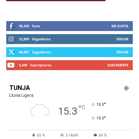
99,439
Fans
ME GUSTA
22,859
Seguidores
SEGUIR
68,467
Seguidores
SEGUIR
5,430
Suscriptores
SUSCRIBIRTE
TUNJA
Lluvia Ligera
°
15.3
°
C
15.3
°
15.3
65 %
3.1kmh
60 %