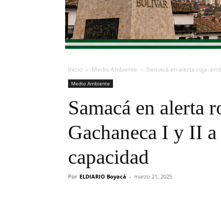
Inicio
Medio Ambiente
Samacá en alerta roja: emba
Medio Ambiente
Samacá en alerta r
Gachaneca I y II a
capacidad
Por
ELDIARIO Boyacá
-
marzo 21, 2025
Cuota