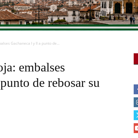
lses Gachaneca I y II a punto de...
oja: embalses
 punto de rebosar su