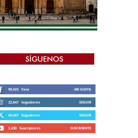
99,423
Fans
ME GUSTA
22,847
Seguidores
SEGUIR
68,467
Seguidores
SEGUIR
5,430
Suscriptores
SUSCRIBIRTE