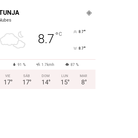
TUNJA
Nubes
°
8.7
°
C
8.7
°
8.7
91 %
1.7kmh
87 %
VIE
SÁB
DOM
LUN
MAR
17
°
17
°
14
°
15
°
8
°