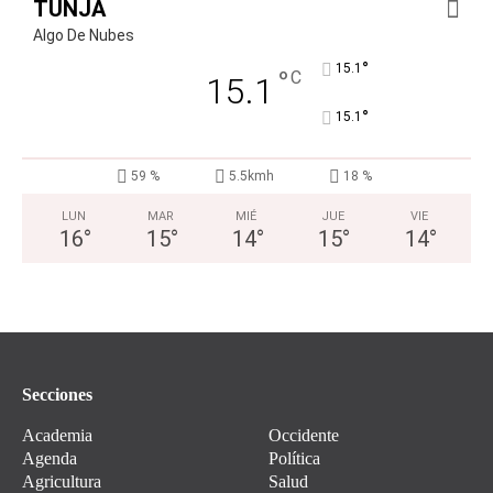
TUNJA
Algo De Nubes
°
15.1
°
C
15.1
°
15.1
59 %
5.5kmh
18 %
LUN
MAR
MIÉ
JUE
VIE
16
°
15
°
14
°
15
°
14
°
Secciones
Academia
Occidente
Agenda
Política
Agricultura
Salud