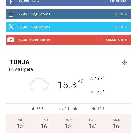
99,439
Fans
ME GUSTA
22,857
Seguidores
SEGUIR
68,467
Seguidores
SEGUIR
5,430
Suscriptores
SUSCRIBIRTE
TUNJA
Lluvia Ligera
°
15.3
°
C
15.3
°
15.3
65 %
3.1kmh
60 %
VIE
SÁB
DOM
LUN
MAR
15
°
16
°
15
°
14
°
16
°