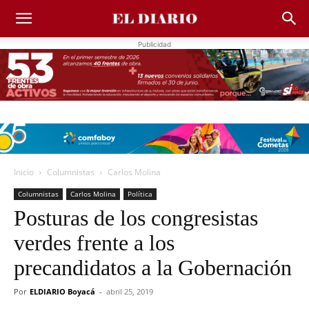
Publicidad
Inicio
Columnistas
Carlos Molina
Columnistas
Carlos Molina
Política
Posturas de los congresistas
verdes frente a los
precandidatos a la Gobernación
Por
ELDIARIO Boyacá
-
abril 25, 2019