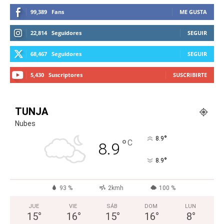
99,389
Fans
ME GUSTA
22,814
Seguidores
SEGUIR
68,467
Seguidores
SEGUIR
5,430
Suscriptores
SUSCRIBIRTE
TUNJA
Nubes
°
8.9
°
C
8.9
°
8.9
93 %
2kmh
100 %
JUE
VIE
SÁB
DOM
LUN
15
°
16
°
15
°
16
°
8
°