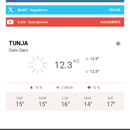
68,467
Seguidores
SEGUIR
5,430
Suscriptores
SUSCRIBIRTE
TUNJA
Cielo Claro
°
12.3
°
C
12.3
°
12.3
70 %
2.3kmh
10 %
SÁB
DOM
LUN
MAR
MIÉ
15
°
15
°
16
°
14
°
17
°