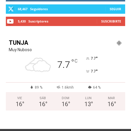
68,467
Seguidores
SEGUIR
5,430
Suscriptores
SUSCRIBIRTE
TUNJA
Muy Nuboso
°
7.7
°
C
7.7
°
7.7
89 %
1.6kmh
64 %
VIE
SÁB
DOM
LUN
MAR
16
°
16
°
16
°
13
°
16
°