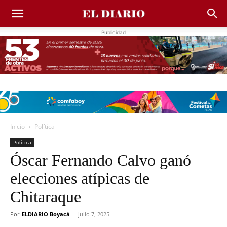
Publicidad
Inicio
Política
Política
Óscar Fernando Calvo ganó
elecciones atípicas de
Chitaraque
Por
ELDIARIO Boyacá
-
julio 7, 2025