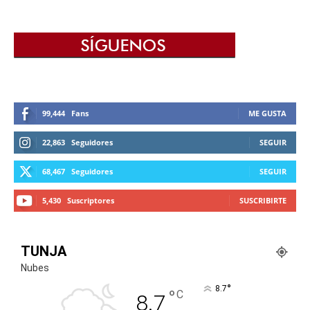
99,444
Fans
ME GUSTA
22,863
Seguidores
SEGUIR
68,467
Seguidores
SEGUIR
5,430
Suscriptores
SUSCRIBIRTE
TUNJA
Nubes
°
8.7
°
C
8.7