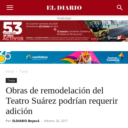
Publicidad
Inicio
Tunja
Tunja
Obras de remodelación del
Teatro Suárez podrían requerir
adición
Por
ELDIARIO Boyacá
-
febrero 20, 2017