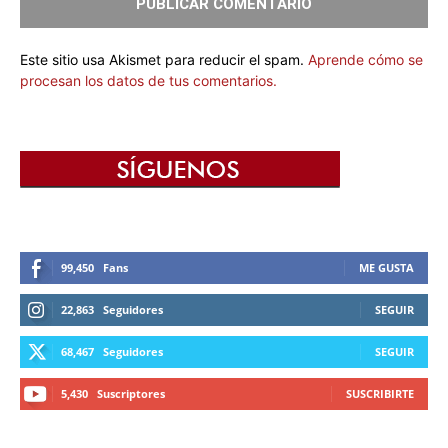
Este sitio usa Akismet para reducir el spam.
Aprende cómo se
procesan los datos de tus comentarios.
99,450
Fans
ME GUSTA
22,863
Seguidores
SEGUIR
68,467
Seguidores
SEGUIR
5,430
Suscriptores
SUSCRIBIRTE