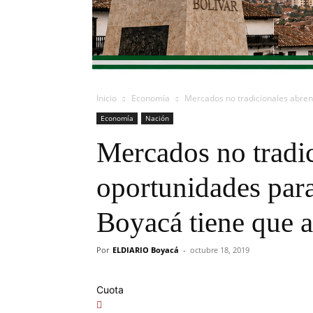
Inicio
Economía
Mercados no tradicionales abren 
Economía
Nación
Mercados no tradi
oportunidades para
Boyacá tiene que 
Por
ELDIARIO Boyacá
-
octubre 18, 2019
Cuota