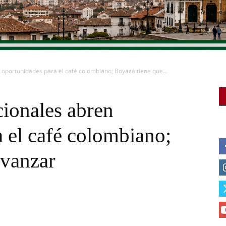
oportunidades para el café colombiano; Boyacá tiene que...
cionales abren
 el café colombiano;
avanzar