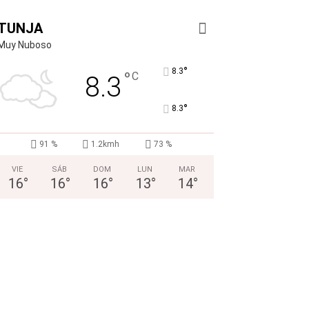
TUNJA
Muy Nuboso
°
8.3
°
C
8.3
°
8.3
91 %
1.2kmh
73 %
VIE
SÁB
DOM
LUN
MAR
16
°
16
°
16
°
13
°
14
°