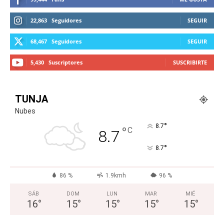
22,863
Seguidores
SEGUIR
68,467
Seguidores
SEGUIR
5,430
Suscriptores
SUSCRIBIRTE
TUNJA
Nubes
°
8.7
°
C
8.7
°
8.7
86 %
1.9kmh
96 %
SÁB
DOM
LUN
MAR
MIÉ
16
°
15
°
15
°
15
°
15
°