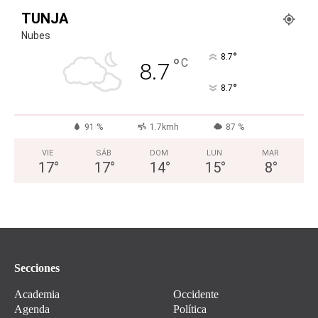
TUNJA
Nubes
°
8.7
°
C
8.7
°
8.7
91 %
1.7kmh
87 %
VIE
SÁB
DOM
LUN
MAR
17
°
17
°
14
°
15
°
8
°
Secciones
Academia
Occidente
Agenda
Política