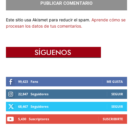
Este sitio usa Akismet para reducir el spam.
Aprende cómo se
procesan los datos de tus comentarios.
99,423
Fans
ME GUSTA
22,847
Seguidores
SEGUIR
68,467
Seguidores
SEGUIR
5,430
Suscriptores
SUSCRIBIRTE