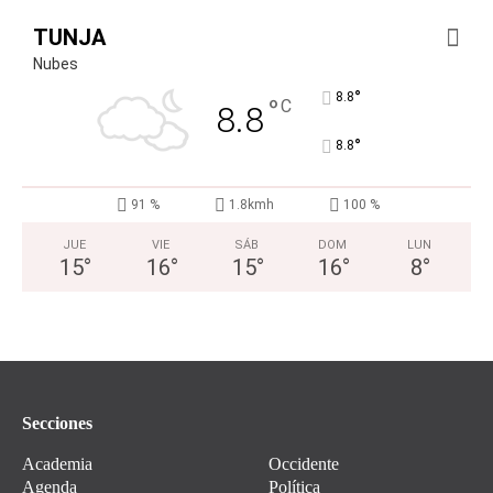
TUNJA
Nubes
°
8.8
°
C
8.8
°
8.8
91 %
1.8kmh
100 %
JUE
VIE
SÁB
DOM
LUN
15
°
16
°
15
°
16
°
8
°
Secciones
Academia
Occidente
Agenda
Política