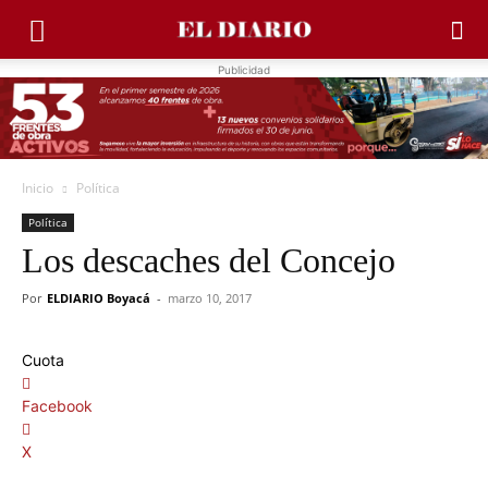
Publicidad
Inicio
Política
Política
Los descaches del Concejo
Por
ELDIARIO Boyacá
-
marzo 10, 2017
Cuota
Facebook
X