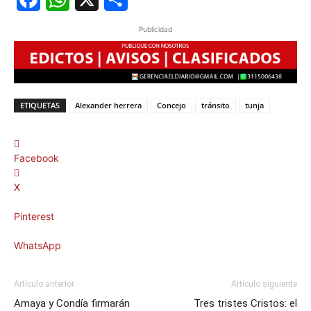
Facebook
WhatsApp
X
Share
Publicidad
ETIQUETAS
Alexander herrera
Concejo
tránsito
tunja
Facebook
X
Pinterest
WhatsApp
Artículo anterior
Artículo siguiente
Amaya y Condía firmarán
Tres tristes Cristos: el