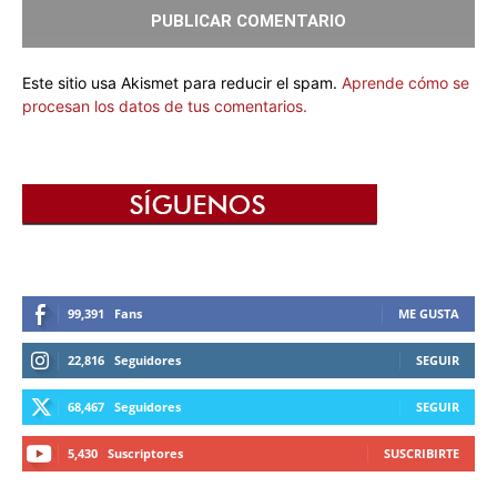
Este sitio usa Akismet para reducir el spam.
Aprende cómo se
procesan los datos de tus comentarios.
99,391
Fans
ME GUSTA
22,816
Seguidores
SEGUIR
68,467
Seguidores
SEGUIR
5,430
Suscriptores
SUSCRIBIRTE