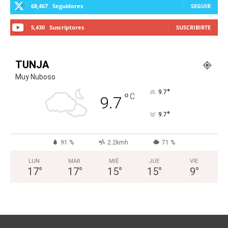
68,467
Seguidores
SEGUIR
5,430
Suscriptores
SUSCRIBIRTE
TUNJA
Muy Nuboso
°
9.7
°
C
9.7
°
9.7
91 %
2.2kmh
71 %
LUN
MAR
MIÉ
JUE
VIE
17
°
17
°
15
°
15
°
9
°