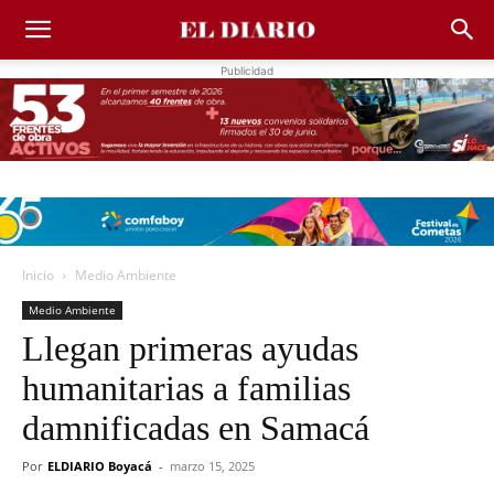
Publicidad
Inicio
Medio Ambiente
Medio Ambiente
Llegan primeras ayudas
humanitarias a familias
damnificadas en Samacá
Por
ELDIARIO Boyacá
-
marzo 15, 2025