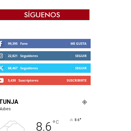
99,395
Fans
ME GUSTA
22,821
Seguidores
SEGUIR
68,467
Seguidores
SEGUIR
5,430
Suscriptores
SUSCRIBIRTE
TUNJA
Nubes
°
8.6
°
C
8.6