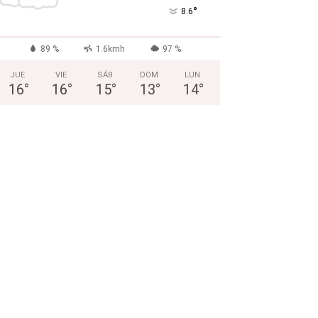
°
8.6
89 %
1.6kmh
97 %
JUE
VIE
SÁB
DOM
LUN
16
°
16
°
15
°
13
°
14
°