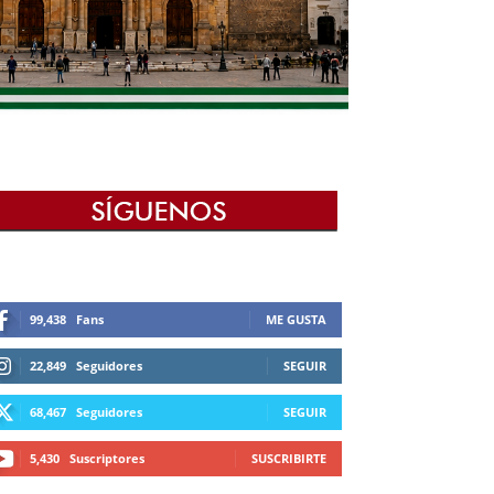
99,438
Fans
ME GUSTA
22,849
Seguidores
SEGUIR
68,467
Seguidores
SEGUIR
5,430
Suscriptores
SUSCRIBIRTE