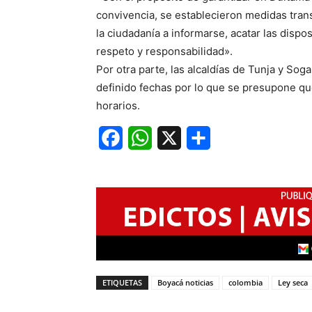
convivencia, se establecieron medidas trans
la ciudadanía a informarse, acatar las disp
respeto y responsabilidad».
Por otra parte, las alcaldías de Tunja y So
definido fechas por lo que se presupone qu
horarios.
Facebook
WhatsApp
X
Share
ETIQUETAS
Boyacá noticias
colombia
Ley seca