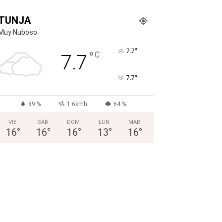
TUNJA
Muy Nuboso
°
7.7
°
C
7.7
°
7.7
89 %
1.6kmh
64 %
VIE
SÁB
DOM
LUN
MAR
16
°
16
°
16
°
13
°
16
°