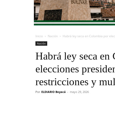
Inicio
Nación
Habrá ley seca en Colombia por elecc
Nación
Habrá ley seca en
elecciones presiden
restricciones y mul
Por
ELDIARIO Boyacá
-
mayo 29, 2026
Cuota