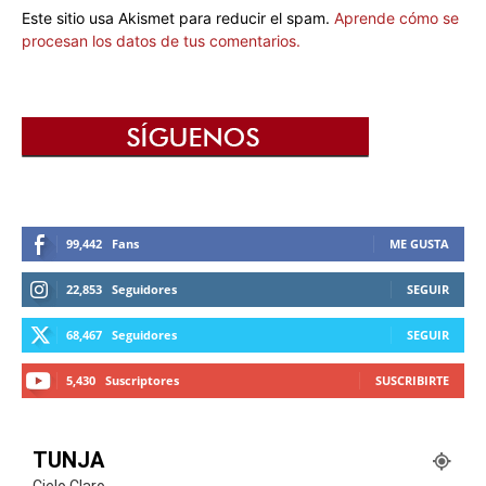
Este sitio usa Akismet para reducir el spam.
Aprende cómo se
procesan los datos de tus comentarios.
99,442
Fans
ME GUSTA
22,853
Seguidores
SEGUIR
68,467
Seguidores
SEGUIR
5,430
Suscriptores
SUSCRIBIRTE
TUNJA