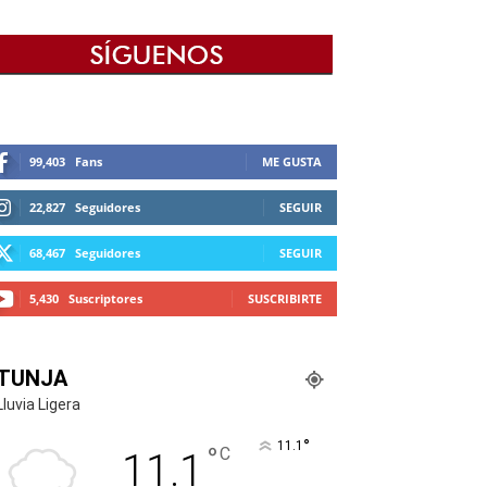
99,403
Fans
ME GUSTA
22,827
Seguidores
SEGUIR
68,467
Seguidores
SEGUIR
5,430
Suscriptores
SUSCRIBIRTE
TUNJA
Lluvia Ligera
°
11.1
°
C
11.1