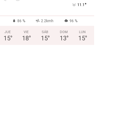
°
11.1
86 %
2.2kmh
96 %
JUE
VIE
SÁB
DOM
LUN
15
°
18
°
15
°
13
°
15
°