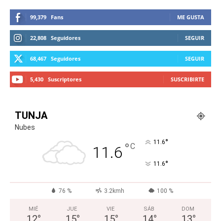
99,379
Fans
ME GUSTA
22,808
Seguidores
SEGUIR
68,467
Seguidores
SEGUIR
5,430
Suscriptores
SUSCRIBIRTE
TUNJA
Nubes
°
11.6
°
C
11.6
°
11.6
76 %
3.2kmh
100 %
MIÉ
JUE
VIE
SÁB
DOM
12
°
15
°
15
°
14
°
13
°