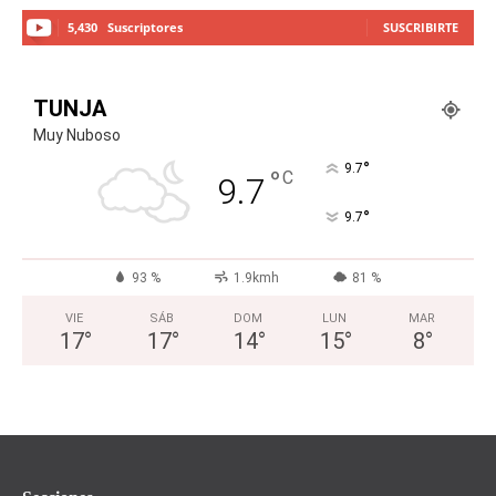
5,430
Suscriptores
SUSCRIBIRTE
TUNJA
Muy Nuboso
°
9.7
°
C
9.7
°
9.7
93 %
1.9kmh
81 %
VIE
SÁB
DOM
LUN
MAR
17
°
17
°
14
°
15
°
8
°