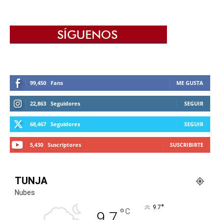
99,450
Fans
ME GUSTA
22,863
Seguidores
SEGUIR
68,467
Seguidores
SEGUIR
5,430
Suscriptores
SUSCRIBIRTE
TUNJA
Nubes
°
9.7
°
C
9.7