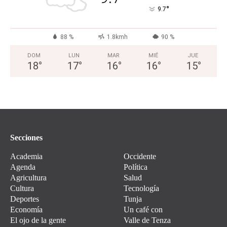
°
9.7
88 %
1.8kmh
90 %
DOM
LUN
MAR
MIÉ
JUE
18
°
17
°
16
°
16
°
15
°
Secciones
Academia
Occidente
Agenda
Política
Agricultura
Salud
Cultura
Tecnología
Deportes
Tunja
Economía
Un café con
El ojo de la gente
Valle de Tenza