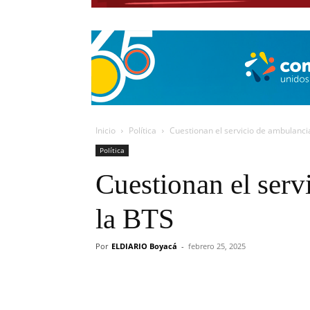
Inicio
Política
Cuestionan el servicio de ambulanci
Política
Cuestionan el serv
la BTS
Por
ELDIARIO Boyacá
-
febrero 25, 2025
Cuota