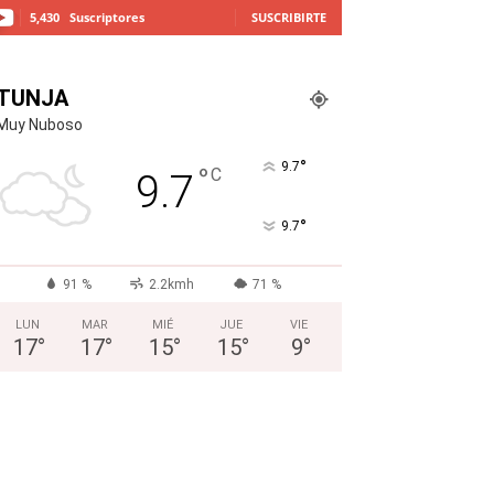
5,430
Suscriptores
SUSCRIBIRTE
TUNJA
Muy Nuboso
°
9.7
°
C
9.7
°
9.7
91 %
2.2kmh
71 %
LUN
MAR
MIÉ
JUE
VIE
17
°
17
°
15
°
15
°
9
°