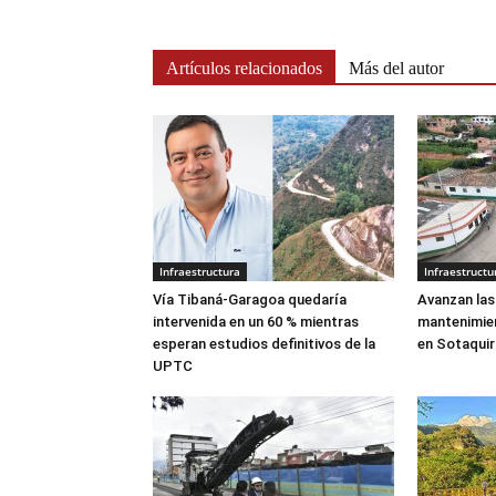
Artículos relacionados
Más del autor
Infraestructura
Infraestructu
Vía Tibaná-Garagoa quedaría
Avanzan las
intervenida en un 60 % mientras
mantenimien
esperan estudios definitivos de la
en Sotaquir
UPTC