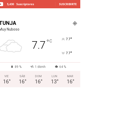
5,430
Suscriptores
SUSCRIBIRTE
TUNJA
Muy Nuboso
°
7.7
°
C
7.7
°
7.7
89 %
1.6kmh
64 %
VIE
SÁB
DOM
LUN
MAR
16
°
16
°
16
°
13
°
16
°