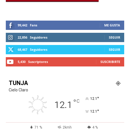
99,442
Fans
ME GUSTA
22,856
Seguidores
SEGUIR
68,467
Seguidores
SEGUIR
5,430
Suscriptores
SUSCRIBIRTE
TUNJA
Cielo Claro
°
12.1
°
C
12.1
°
12.1
71 %
2kmh
4 %