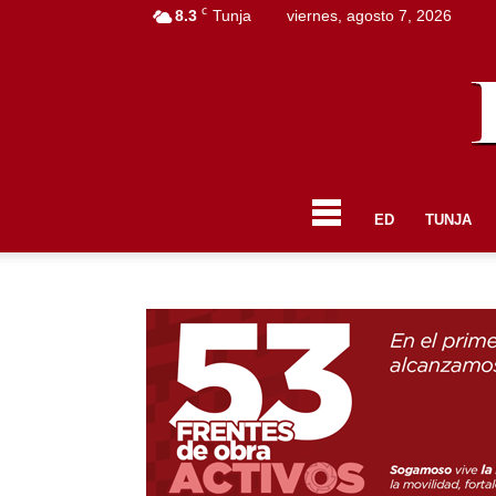
C
8.3
Tunja
viernes, agosto 7, 2026
ED
TUNJA