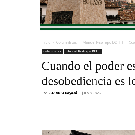
Inicio
Columnistas
Manuel Restrepo DDHH
Cua
Columnistas
Manuel Restrepo DDHH
Cuando el poder es
desobediencia es l
Por
ELDIARIO Boyacá
-
julio 8, 2026
Cuota