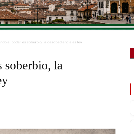
ndo el poder es soberbio, la desobediencia es ley
 soberbio, la
ey