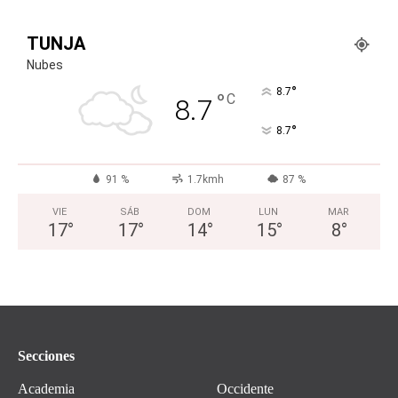
TUNJA
Nubes
°
8.7
°
C
8.7
°
8.7
91 %
1.7kmh
87 %
VIE
SÁB
DOM
LUN
MAR
17
°
17
°
14
°
15
°
8
°
Secciones
Academia
Occidente