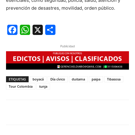
esenciales, como seguridad, policía, salud, atención y
prevención de desastres, movilidad, orden público.
Facebook
WhatsApp
X
Share
Publicidad
ETIQUETAS
boyacá
Día cívico
duitama
paipa
Tibasosa
Tour Colombia
tunja