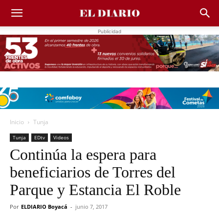
Publicidad
Inicio
Tunja
Tunja
EDtv
Videos
Continúa la espera para
beneficiarios de Torres del
Parque y Estancia El Roble
Por
ELDIARIO Boyacá
-
junio 7, 2017