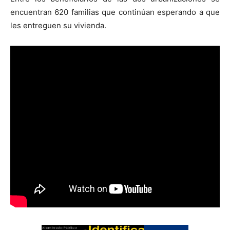
encuentran 620 familias que continúan esperando a que
les entreguen su vivienda.