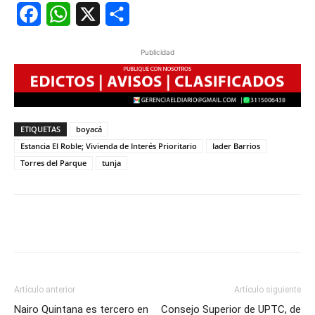
Facebook
WhatsApp
X
Share
Publicidad
ETIQUETAS
boyacá
Estancia El Roble; Vivienda de Interés Prioritario
Iader Barrios
Torres del Parque
tunja
Artículo anterior
Artículo siguiente
Nairo Quintana es tercero en
Consejo Superior de UPTC, de