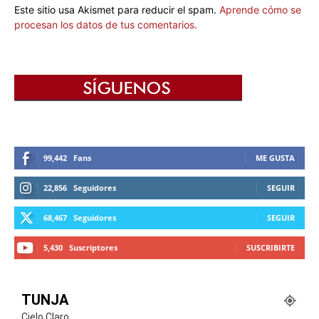
Este sitio usa Akismet para reducir el spam.
Aprende cómo se
procesan los datos de tus comentarios.
99,442
Fans
ME GUSTA
22,856
Seguidores
SEGUIR
68,467
Seguidores
SEGUIR
5,430
Suscriptores
SUSCRIBIRTE
TUNJA
Cielo Claro