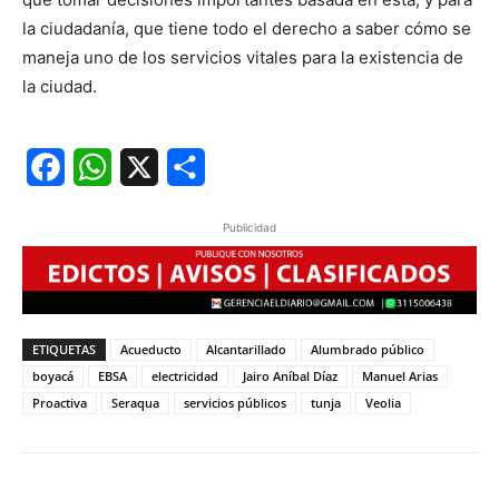
la ciudadanía, que tiene todo el derecho a saber cómo se
maneja uno de los servicios vitales para la existencia de
la ciudad.
Facebook
WhatsApp
X
Share
Publicidad
ETIQUETAS
Acueducto
Alcantarillado
Alumbrado público
boyacá
EBSA
electricidad
Jairo Aníbal Díaz
Manuel Arias
Proactiva
Seraqua
servicios públicos
tunja
Veolia